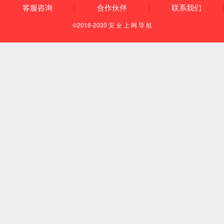
医疗器械注册
MORE
REGISTERED
国内医疗器械注册
国外医疗器械注册
进口医疗器械注册
国外代理人
特殊注册流程服务